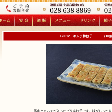
G0012 キムチ棒餃子 （10
豚肉とキムチが入ったピリ辛餃子です。味がしっかり