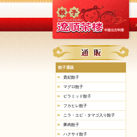
餃子通販
貴妃餃子
マグロ餃子
ピラミッド餃子
フカヒレ餃子
ニラ・エビ・タマゴ入り餃子
豚肉餃子
ハクサイ餃子