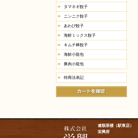
タマネギ餃子
ニンニク餃子
あわび餃子
海鮮ミックス餃子
キムチ棒餃子
海鮮小龍包
豚肉小龍包
特商法表記
遼順茶楼（駅東店）
栃
栄興府
栃木県宇都宮市