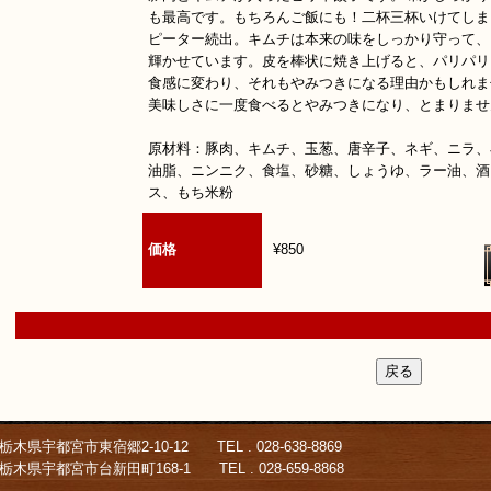
も最高です。もちろんご飯にも！二杯三杯いけてしま
ピーター続出。キムチは本来の味をしっかり守って、
輝かせています。皮を棒状に焼き上げると、パリパリ
食感に変わり、それもやみつきになる理由かもしれま
美味しさに一度食べるとやみつきになり、とまりませ
原材料：豚肉、キムチ、玉葱、唐辛子、ネギ、ニラ、
油脂、ニンニク、食塩、砂糖、しょうゆ、ラー油、酒
ス、もち米粉
価格
¥850
木県宇都宮市東宿郷2-10-12 TEL . 028-638-8869
台新田町168-1 TEL . 028-659-8868