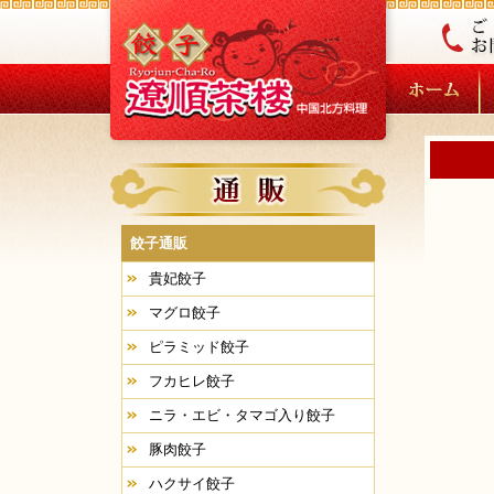
餃子通販
貴妃餃子
マグロ餃子
ピラミッド餃子
フカヒレ餃子
ニラ・エビ・タマゴ入り餃子
豚肉餃子
ハクサイ餃子