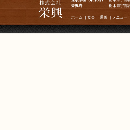
栄興府
栃木県宇都宮市台新田町168
ホーム
｜
宴会
｜
通販
｜
メニュー