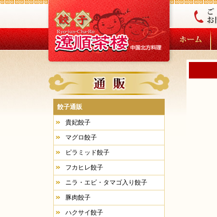
餃子通販
貴妃餃子
マグロ餃子
ピラミッド餃子
フカヒレ餃子
ニラ・エビ・タマゴ入り餃子
豚肉餃子
ハクサイ餃子