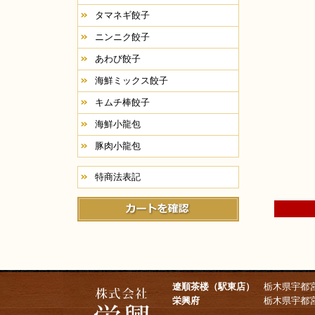
タマネギ餃子
ニンニク餃子
あわび餃子
海鮮ミックス餃子
キムチ棒餃子
海鮮小龍包
豚肉小龍包
特商法表記
遼順茶楼（駅東店）
栃木県宇都宮市東宿
栄興府
栃木県宇都宮市台新田町168